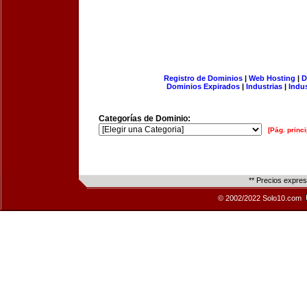
Registro de Dominios
|
Web Hosting
|
D
Dominios Expirados
|
Industrias
|
Indu
Categorías de Dominio:
[Pág. princi
** Precios expre
© 2002/2022 Solo10.com