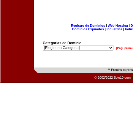
Registro de Dominios
|
Web Hosting
|
D
Dominios Expirados
|
Industrias
|
Indu
Categorías de Dominio:
[Pág. princi
** Precios expre
© 2002/2022 Solo10.com