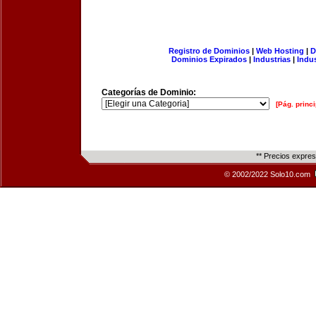
Registro de Dominios
|
Web Hosting
|
D
Dominios Expirados
|
Industrias
|
Indu
Categorías de Dominio:
[Pág. princi
** Precios expre
© 2002/2022 Solo10.com