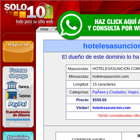
hotelesasuncio
El dueño de este dominio lo ha
Mayusculas:
HOTELESASUNCION.COM
Minusculas:
hotelesasuncion.com
Longitud:
15 caracteres
Categorias:
PaÃ­ses y Ciudades
,
Viajes
Precio:
$550.00
Visitar!
hotelesasuncion.com
Serán consideradas ofer
R