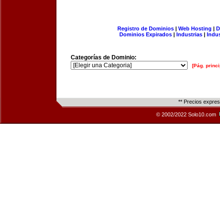
Registro de Dominios
|
Web Hosting
|
D
Dominios Expirados
|
Industrias
|
Indu
Categorías de Dominio:
[Pág. princi
** Precios expre
© 2002/2022 Solo10.com