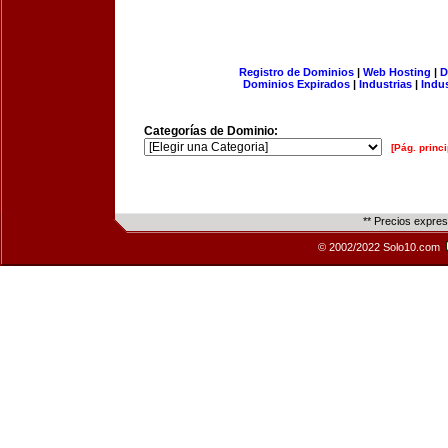
Registro de Dominios
|
Web Hosting
|
D
Dominios Expirados
|
Industrias
|
Indu
Categorías de Dominio:
[Pág. princi
** Precios expre
© 2002/2022 Solo10.com