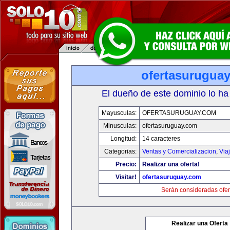
ofertasurugua
El dueño de este dominio lo ha
Mayusculas:
OFERTASURUGUAY.COM
Minusculas:
ofertasuruguay.com
Longitud:
14 caracteres
Categorias:
Ventas y Comercializacion
,
Via
Precio:
Realizar una oferta!
Visitar!
ofertasuruguay.com
Serán consideradas ofer
Realizar una Oferta